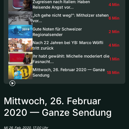
Zugreisen nach Italien: Haben
4 Min
Reisende Angst vor…
„Ich gehe nicht weg!“: Mitholzer stehen
6 Min
vor…
Gute Noten für Schweizer
2 Min
Regionalsender
Nach 22 Jahren bei YB: Marco Wölfli
4 Min
tritt zurück
Ihr habt gewählt: Michelle moderiert die
1 Min
Fasnacht…
Mittwoch, 26. Februar 2020 — Ganze
18 Min
Sendung
Mittwoch, 26. Februar
2020 — Ganze Sendung
Mi 26. Feb. 2020, 17.00 Uhr