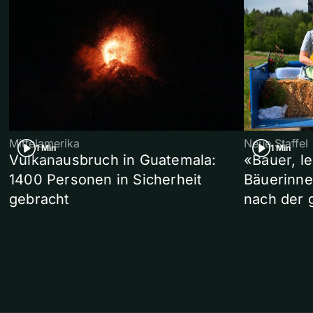
Mittelamerika
Neue Staffel
1 Min
1 Min
Vulkanausbruch in Guatemala:
«Bauer, l
1400 Personen in Sicherheit
Bäuerinne
gebracht
nach der 