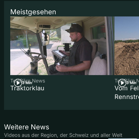
Meistgesehen
TeleBärn News
TeleBärn 
3 Min
3 Min
Traktorklau
Vom Fel
Rennstr
Weitere News
Videos aus der Region, der Schweiz und aller Welt