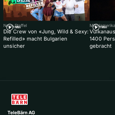
Neue Staffel
Mittelamerik
1 Min
1 Min
Die Crew von «Jung, Wild & Sexy:
Vulkanaus
Refilled» macht Bulgarien
1400 Pers
unsicher
gebracht
TeleBärn AG