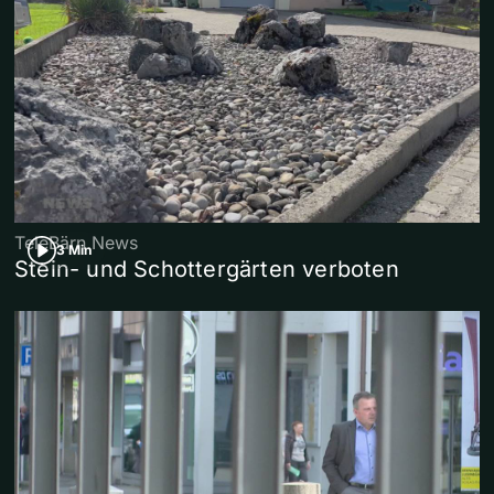
TeleBärn News
3 Min
Stein- und Schottergärten verboten