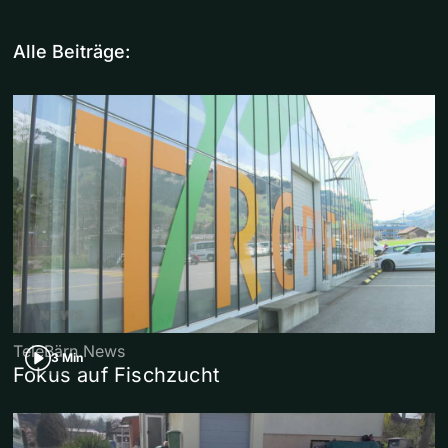
Alle Beiträge:
TeleBärn News
3 Min
Fokus auf Fischzucht