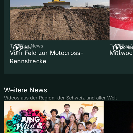
TeleBärn News
TeleBärn 
3 Min
20 Min
Vom Feld zur Motocross-
Mittwoc
Rennstrecke
Weitere News
Videos aus der Region, der Schweiz und aller Welt