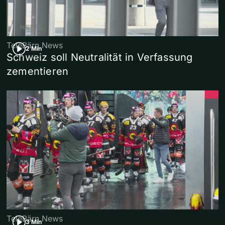
TeleBärn News
2 Min
Schweiz soll Neutralität in Verfassung
zementieren
TeleBärn News
3 Min