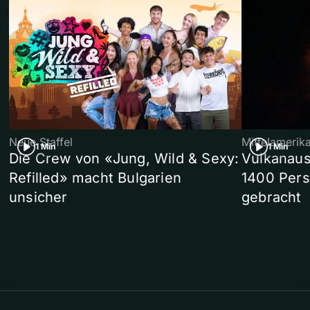
Neue Staffel
Mittelamerik
1 Min
1 Min
Die Crew von «Jung, Wild & Sexy:
Vulkanaus
Refilled» macht Bulgarien
1400 Pers
unsicher
gebracht