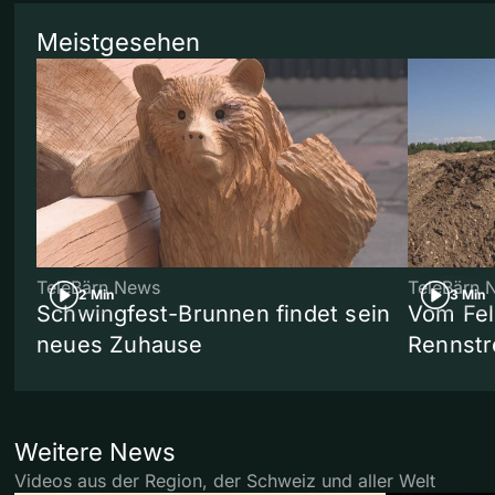
Meistgesehen
TeleBärn News
TeleBärn 
2 Min
3 Min
Schwingfest-Brunnen findet sein
Vom Fel
neues Zuhause
Rennstr
Weitere News
Videos aus der Region, der Schweiz und aller Welt