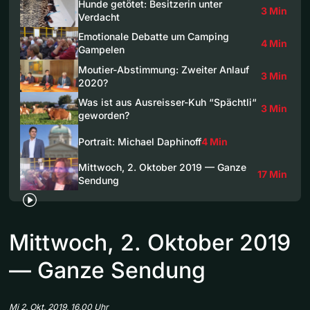
Hunde getötet: Besitzerin unter
3 Min
Verdacht
Emotionale Debatte um Camping
4 Min
Gampelen
Moutier-Abstimmung: Zweiter Anlauf
3 Min
2020?
Was ist aus Ausreisser-Kuh “Spächtli“
3 Min
geworden?
Portrait: Michael Daphinoff
4 Min
Mittwoch, 2. Oktober 2019 — Ganze
17 Min
Sendung
Mittwoch, 2. Oktober 2019
— Ganze Sendung
Mi 2. Okt. 2019, 16.00 Uhr