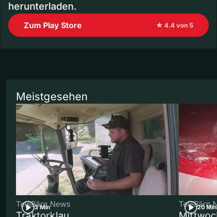
herunterladen.
Zum Play Store
★ 4.4 von 5
Meistgesehen
TeleBärn News
TeleBärn 
3 Min
20 Min
Traktorklau
Mittwoc