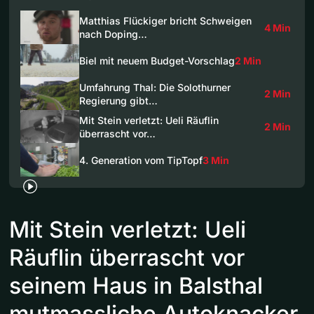
Matthias Flückiger bricht Schweigen
4 Min
nach Doping…
Biel mit neuem Budget-Vorschlag
2 Min
Umfahrung Thal: Die Solothurner
2 Min
Regierung gibt…
Mit Stein verletzt: Ueli Räuflin
2 Min
überrascht vor…
4. Generation vom TipTopf
3 Min
Mit Stein verletzt: Ueli
Räuflin überrascht vor
seinem Haus in Balsthal
mutmassliche Autoknacker