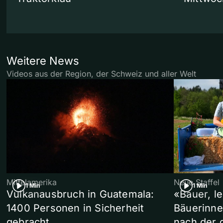
Weitere News
Videos aus der Region, der Schweiz und aller Welt
Mittelamerika
Neue Staffel
1 Min
1 Min
Vulkanausbruch in Guatemala:
«Bauer, l
1400 Personen in Sicherheit
Bäuerinne
gebracht
nach der 