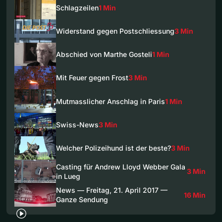
Schlagzeilen
1 Min
Widerstand gegen Postschliessung
3 Min
Abschied von Marthe Gosteli
1 Min
Mit Feuer gegen Frost
3 Min
Mutmasslicher Anschlag in Paris
1 Min
Swiss-News
3 Min
Welcher Polizeihund ist der beste?
3 Min
Casting für Andrew Lloyd Webber Gala
3 Min
in Lueg
News — Freitag, 21. April 2017 —
16 Min
Ganze Sendung