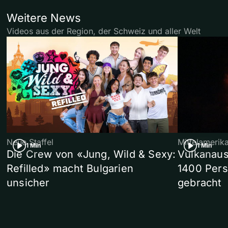
Weitere News
Videos aus der Region, der Schweiz und aller Welt
Neue Staffel
Mittelamerik
1 Min
1 Min
Die Crew von «Jung, Wild & Sexy:
Vulkanaus
Refilled» macht Bulgarien
1400 Pers
unsicher
gebracht