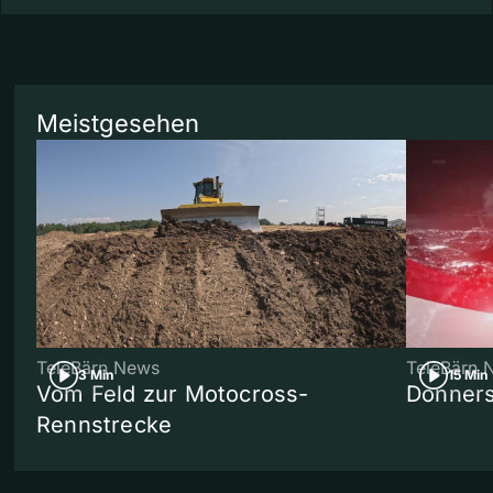
Meistgesehen
TeleBärn News
TeleBärn 
3 Min
15 Min
Vom Feld zur Motocross-
Donners
Rennstrecke