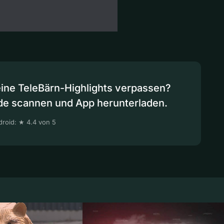
eine TeleBärn-Highlights verpassen?
de scannen und App herunterladen.
roid: ★ 4.4 von 5