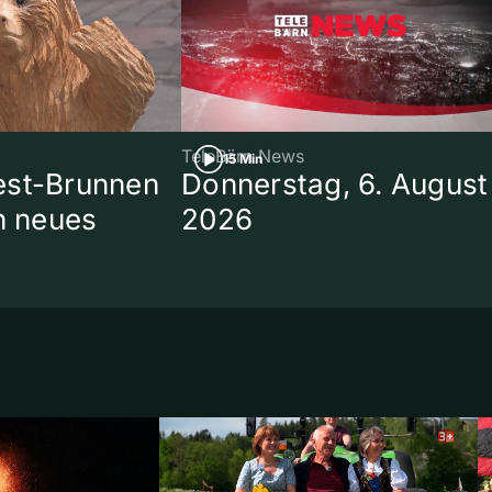
TeleBärn News
15 Min
est-Brunnen
Donnerstag, 6. August
in neues
2026