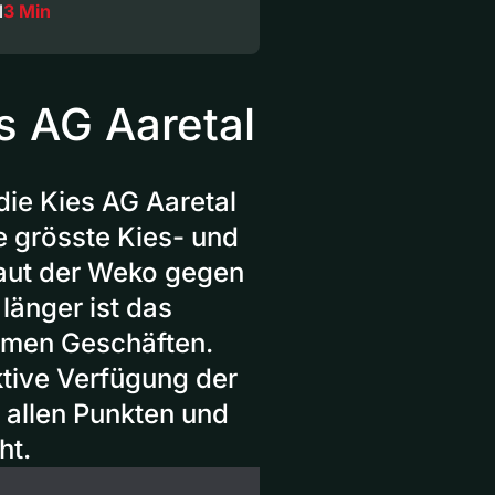
l
3 Min
s AG Aaretal
die Kies AG Aaretal
e grösste Kies- und
aut der Weko gegen
länger ist das
mmen Geschäften.
ktive Verfügung der
 allen Punkten und
ht.