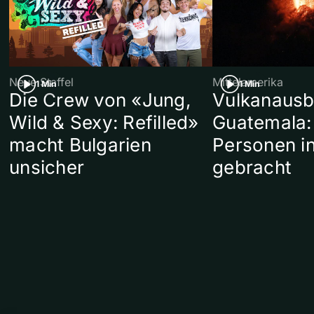
Neue Staffel
Mittelamerika
1 Min
1 Min
Die Crew von «Jung,
Vulkanausb
Wild & Sexy: Refilled»
Guatemala:
macht Bulgarien
Personen in
unsicher
gebracht