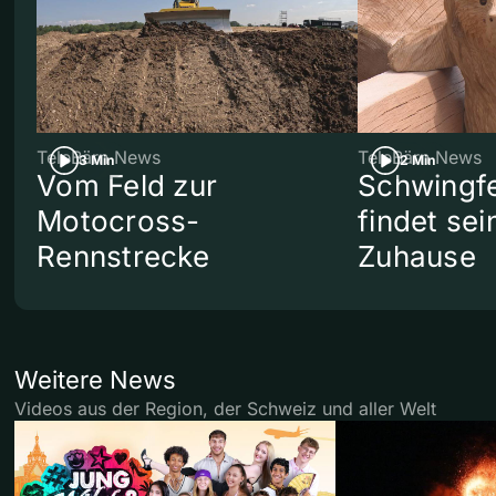
TeleBärn News
TeleBärn News
3 Min
2 Min
Vom Feld zur
Schwingf
Motocross-
findet se
Rennstrecke
Zuhause
Weitere News
Videos aus der Region, der Schweiz und aller Welt