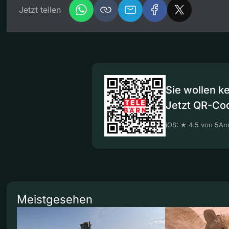
Jetzt teilen
Sie wollen k
Jetzt QR-Co
iOS: ★ 4.5 von 5
And
Meistgesehen