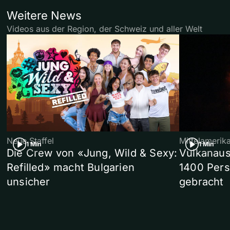
Weitere News
Videos aus der Region, der Schweiz und aller Welt
Neue Staffel
Mittelamerik
1 Min
1 Min
Die Crew von «Jung, Wild & Sexy:
Vulkanaus
Refilled» macht Bulgarien
1400 Pers
unsicher
gebracht