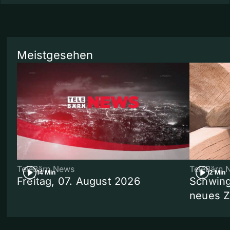
Meistgesehen
TeleBärn News
TeleBärn 
14 Min
2 Min
Freitag, 07. August 2026
Schwing
neues 