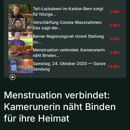
Teil-Lockdown im Kanton Bern sorgt
3 Min
für hitzige…
Verschärfung Corona-Massnahmen:
3 Min
Das sagt der…
Berner Regierungsrat nimmt Stellung
3 Min
zu…
Menstruation verbindet: Kamerunerin
3 Min
näht Binden…
Samstag, 24. Oktober 2020 — Ganze
14 Min
Sendung
Menstruation verbindet:
Kamerunerin näht Binden
für ihre Heimat