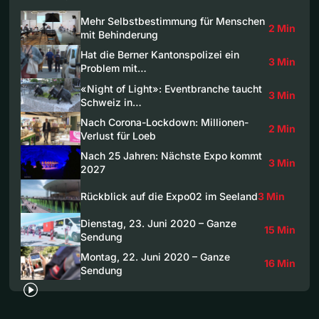
Mehr Selbstbestimmung für Menschen
2 Min
mit Behinderung
Hat die Berner Kantonspolizei ein
3 Min
Problem mit…
«Night of Light»: Eventbranche taucht
3 Min
Schweiz in…
Nach Corona-Lockdown: Millionen-
2 Min
Verlust für Loeb
Nach 25 Jahren: Nächste Expo kommt
3 Min
2027
Rückblick auf die Expo02 im Seeland
3 Min
Dienstag, 23. Juni 2020 – Ganze
15 Min
Sendung
Montag, 22. Juni 2020 – Ganze
16 Min
Sendung