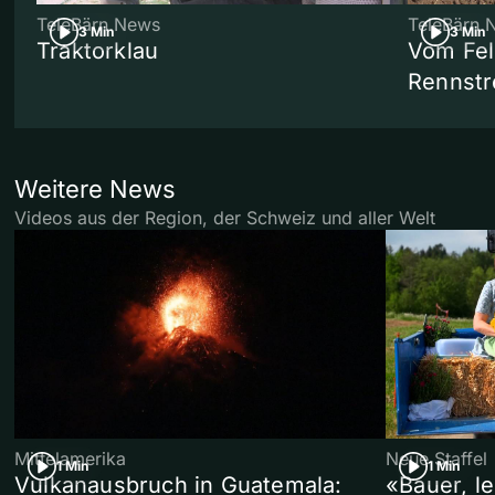
TeleBärn News
TeleBärn 
3 Min
3 Min
Traktorklau
Vom Fel
Rennstr
Weitere News
Videos aus der Region, der Schweiz und aller Welt
Mittelamerika
Neue Staffel
1 Min
1 Min
Vulkanausbruch in Guatemala:
«Bauer, l