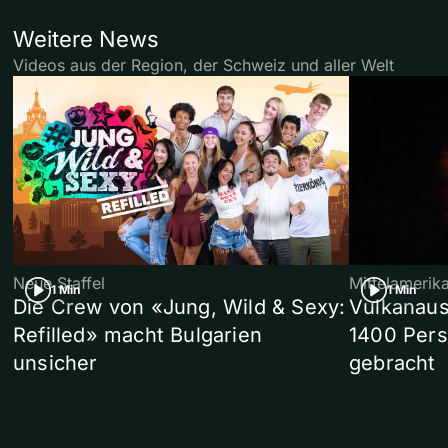
Weitere News
Videos aus der Region, der Schweiz und aller Welt
Neue Staffel
Mittelamerik
1 Min
1 Min
Die Crew von «Jung, Wild & Sexy:
Vulkanaus
Refilled» macht Bulgarien
1400 Pers
unsicher
gebracht