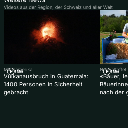
Videos aus der Region, der Schweiz und aller Welt
Mittelamerika
Neue Staffel
1 Min
1 Min
Vulkanausbruch in Guatemala:
«Bauer, l
1400 Personen in Sicherheit
Bäuerinne
gebracht
nach der 