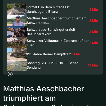
Formel E in Bern hinterlässt
3 Min
durchzogene Bilanz
Matthias Aeschbacher triumphiert am
3 Min
Schwarzsee…
Schwarzsee-Schwinget erzielt
2 Min
Besucherrekord
Schweizer Volksmusik-Zentrum auf der
2 Min
Lueg…
125 Jahre Berner Dampftram
3 Min
Sonntag, 23. Juni 2019 — Ganze
13 Min
Sendung
Matthias Aeschbacher
triumphiert am