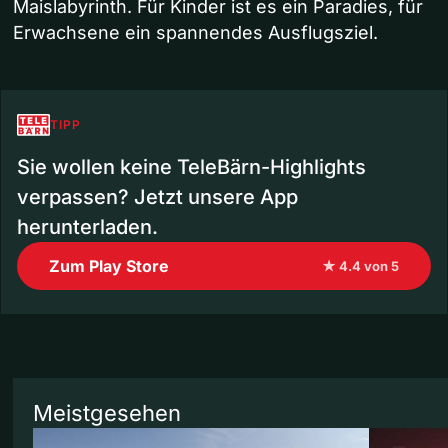
Maislabyrinth. Für Kinder ist es ein Paradies, für
Erwachsene ein spannendes Ausflugsziel.
TIPP
Sie wollen keine TeleBärn-Highlights
verpassen? Jetzt unsere App
herunterladen.
Zum Play Store
★ 4.4 von 5
Meistgesehen