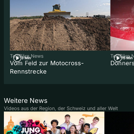
TeleBärn News
TeleBärn 
3 Min
15 Min
Vom Feld zur Motocross-
Donners
Rennstrecke
Weitere News
Videos aus der Region, der Schweiz und aller Welt