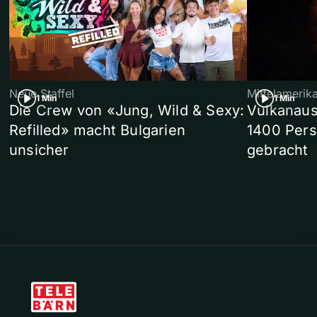
Neue Staffel
Mittelamerik
1 Min
1 Min
Die Crew von «Jung, Wild & Sexy:
Vulkanaus
Refilled» macht Bulgarien
1400 Pers
unsicher
gebracht