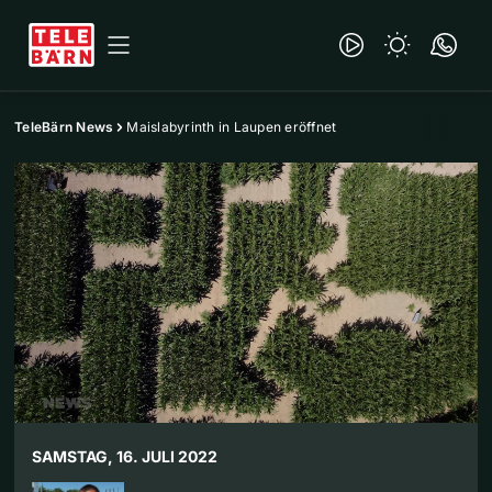
TeleBärn News
Maislabyrinth in Laupen eröffnet
SAMSTAG, 16. JULI 2022