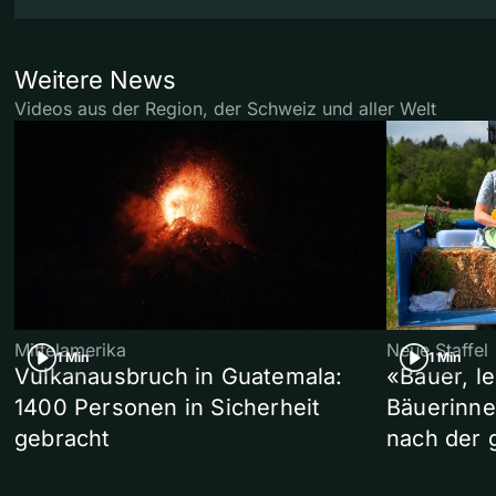
Weitere News
Videos aus der Region, der Schweiz und aller Welt
Mittelamerika
Neue Staffel
1 Min
1 Min
Vulkanausbruch in Guatemala:
«Bauer, l
1400 Personen in Sicherheit
Bäuerinne
gebracht
nach der 