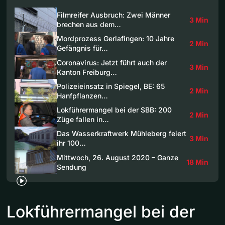
Filmreifer Ausbruch: Zwei Männer
3 Min
brechen aus dem…
Mordprozess Gerlafingen: 10 Jahre
2 Min
Gefängnis für…
Coronavirus: Jetzt führt auch der
3 Min
Kanton Freiburg…
Polizeieinsatz in Spiegel, BE: 65
2 Min
Hanfpflanzen…
Lokführermangel bei der SBB: 200
2 Min
Züge fallen in…
Das Wasserkraftwerk Mühleberg feiert
3 Min
ihr 100…
Mittwoch, 26. August 2020 – Ganze
18 Min
Sendung
Lokführermangel bei der