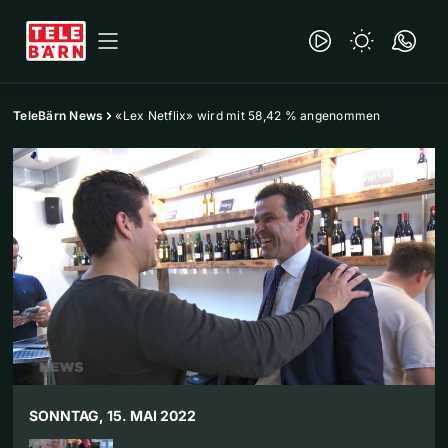
TeleBärn News
«Lex Netflix» wird mit 58,42 % angenommen
SONNTAG, 15. MAI 2022