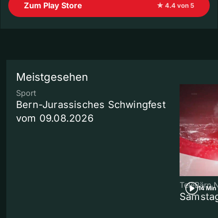
Zum Play Store
★ 4.4 von 5
Meistgesehen
Sport
Bern-Jurassisches Schwingfest
vom 09.08.2026
TeleBärn 
14 Min
Samstag