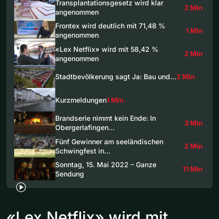
Transplantationsgesetz wird klar
2 Min
angenommen
Frontex wird deutlich mit 71,48 %
1 Min
angenommen
«Lex Netflix» wird mit 58,42 %
2 Min
angenommen
Stadtbevölkerung sagt Ja: Bau und…
2 Min
Kurzmeldungen
1 Min
Brandserie nimmt kein Ende: In
3 Min
Obergerlafingen…
Fünf Gewinner am seeländischen
2 Min
Schwingfest in…
Sonntag, 15. Mai 2022 – Ganze
11 Min
Sendung
«Lex Netflix» wird mit