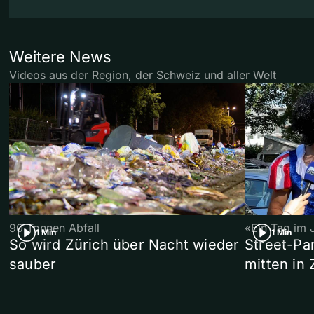
Weitere News
Videos aus der Region, der Schweiz und aller Welt
90 Tonnen Abfall
«Ein Tag im 
1 Min
1 Min
So wird Zürich über Nacht wieder
Street-P
sauber
mitten in 