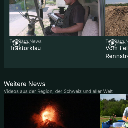
TeleBärn News
TeleBärn 
3 Min
3 Min
Traktorklau
Vom Fel
Rennstr
Weitere News
Videos aus der Region, der Schweiz und aller Welt