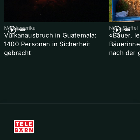
Mittelamerika
Neue Staffel
1 Min
1 Min
Vulkanausbruch in Guatemala:
«Bauer, l
1400 Personen in Sicherheit
Bäuerinne
gebracht
nach der 