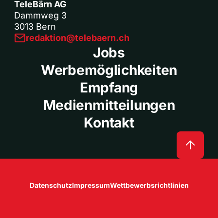
TeleBärn AG
Dammweg 3
3013 Bern
redaktion@telebaern.ch
Jobs
Werbemöglichkeiten
Empfang
Medienmitteilungen
Kontakt
Datenschutz
Impressum
Wettbewerbsrichtlinien