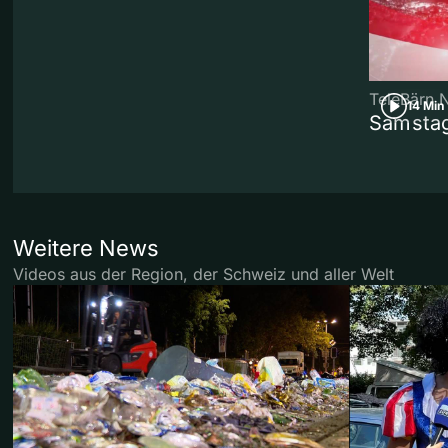
TeleBärn 
14 Min
Samstag
Weitere News
Videos aus der Region, der Schweiz und aller Welt