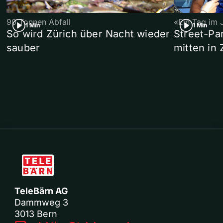
90 Tonnen Abfall
«Ein Tag im 
1 Min
1 Min
So wird Zürich über Nacht wieder
Street-P
sauber
mitten in 
TeleBärn AG
Dammweg 3
3013 Bern