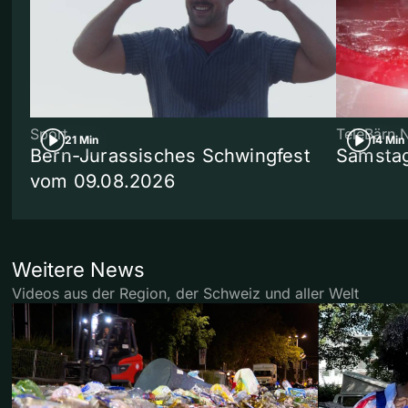
Sport
TeleBärn 
21 Min
14 Min
Bern-Jurassisches Schwingfest
Samstag
vom 09.08.2026
Weitere News
Videos aus der Region, der Schweiz und aller Welt