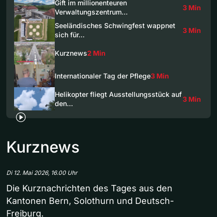
Gift im millionenteuren
3 Min
Verwaltungszentrum…
Seeländisches Schwingfest wappnet
3 Min
sich für…
Kurznews
2 Min
Internationaler Tag der Pflege
3 Min
Helikopter fliegt Ausstellungsstück auf
3 Min
den…
Kurznews
Di 12. Mai 2026, 16.00 Uhr
Die Kurznachrichten des Tages aus den
Kantonen Bern, Solothurn und Deutsch-
Freiburg.