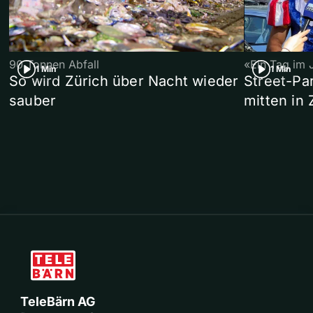
90 Tonnen Abfall
«Ein Tag im 
1 Min
1 Min
So wird Zürich über Nacht wieder
Street-P
sauber
mitten in 
TeleBärn AG