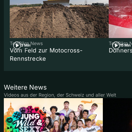
TeleBärn News
TeleBärn 
3 Min
15 Min
Vom Feld zur Motocross-
Donners
Rennstrecke
Weitere News
Videos aus der Region, der Schweiz und aller Welt