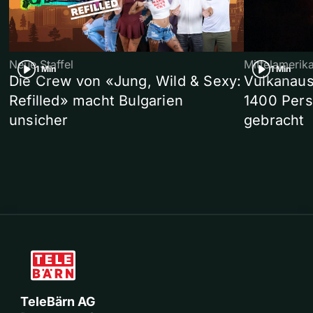
Neue Staffel
Mittelamerik
1 Min
1 Min
Die Crew von «Jung, Wild & Sexy:
Vulkanaus
Refilled» macht Bulgarien
1400 Pers
unsicher
gebracht
TeleBärn AG