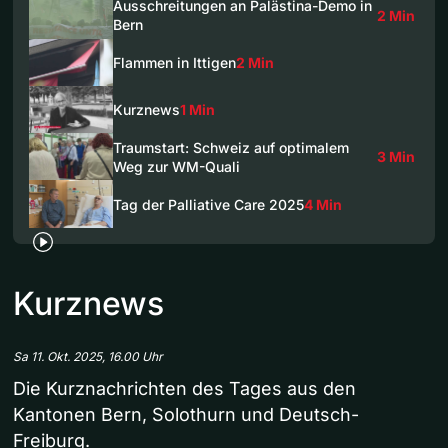
Ausschreitungen an Palästina-Demo in
2 Min
Bern
Flammen in Ittigen
2 Min
Kurznews
1 Min
Traumstart: Schweiz auf optimalem
3 Min
Weg zur WM-Quali
Tag der Palliative Care 2025
4 Min
Kurznews
Sa 11. Okt. 2025, 16.00 Uhr
Die Kurznachrichten des Tages aus den
Kantonen Bern, Solothurn und Deutsch-
Freiburg.