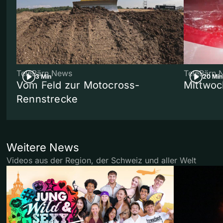
TeleBärn News
TeleBärn 
3 Min
20 Min
Vom Feld zur Motocross-
Mittwoc
Rennstrecke
Weitere News
Videos aus der Region, der Schweiz und aller Welt