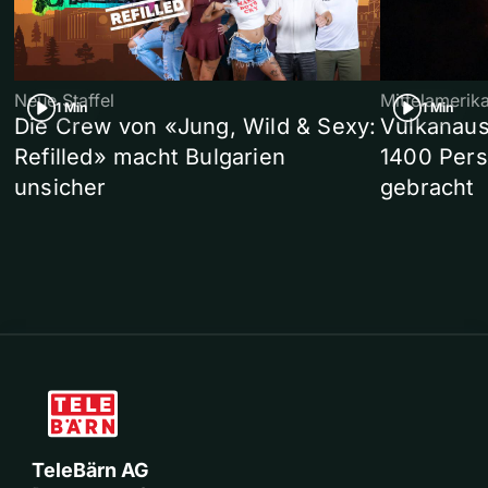
Neue Staffel
Mittelamerik
1 Min
1 Min
Die Crew von «Jung, Wild & Sexy:
Vulkanaus
Refilled» macht Bulgarien
1400 Pers
unsicher
gebracht
TeleBärn AG