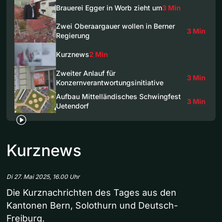
Brauerei Egger in Worb zieht um
3 Min
Zwei Oberaargauer wollen in Berner
3 Min
Regierung
Kurznews
2 Min
Zweiter Anlauf für
3 Min
Konzernverantwortungsinitiative
Aufbau Mittelländisches Schwingfest
3 Min
Uetendorf
Kurznews
Di 27. Mai 2025, 16.00 Uhr
Die Kurznachrichten des Tages aus den
Kantonen Bern, Solothurn und Deutsch-
Freiburg.