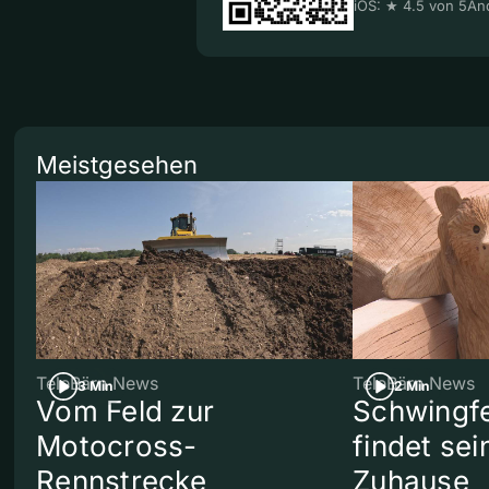
iOS: ★ 4.5 von 5
And
Meistgesehen
TeleBärn News
TeleBärn News
3 Min
2 Min
Vom Feld zur
Schwingf
Motocross-
findet se
Rennstrecke
Zuhause