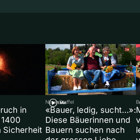
Neue Staffel
B
1 Min
ruch in
«Bauer, ledig, sucht…»:
 1400
Diese Bäuerinnen und
 Sicherheit
Bauern suchen nach
l
der grossen Liebe