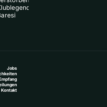
Klublegende Franco
Baresi
Jobs
chkeiten
Empfang
eilungen
Kontakt