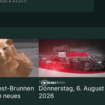
roid: ★ 4.4 von 5
TeleBärn News
15 Min
est-Brunnen
Donnerstag, 6. August
in neues
2026