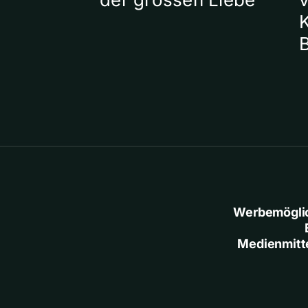
Werbemögli
Medienmitt