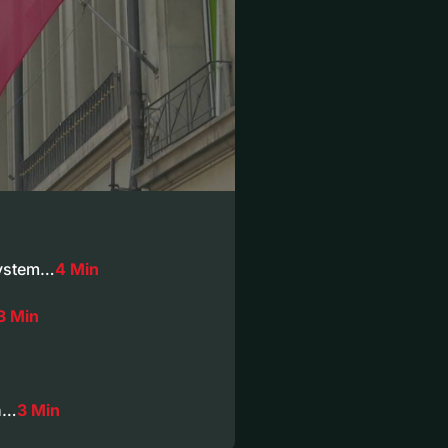
system…
4 Min
3 Min
hn…
3 Min