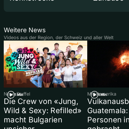
Weitere News
Videos aus der Region, der Schweiz und aller Welt
Neue Staffel
Mittelamerika
1 Min
1 Min
Die Crew von «Jung,
Vulkanausb
Wild & Sexy: Refilled»
Guatemala:
macht Bulgarien
Personen in
unsicher
gebracht