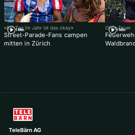
«Ein Tag im Jahr ist das okay»
Ohne Feuer
1 Min
1 Min
Street-Parade-Fans campen
Feuerwehr 
mitten in Zürich
Waldbrand
TeleBärn AG