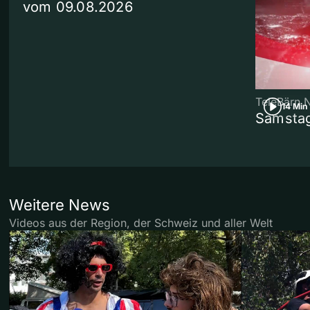
vom 09.08.2026
TeleBärn 
14 Min
Samstag
Weitere News
Videos aus der Region, der Schweiz und aller Welt