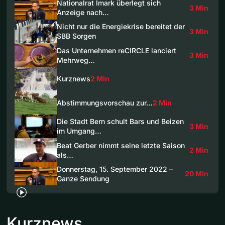
Nationalrat Imark überlegt sich
3 Min
Anzeige nach…
Nicht nur die Energiekrise bereitet der
3 Min
SBB Sorgen
Das Unternehmen reCIRCLE lanciert
3 Min
Mehrweg…
Kurznews
2 Min
Abstimmungsvorschau zur…
2 Min
Die Stadt Bern schult Bars und Beizen
3 Min
im Umgang…
Beat Gerber nimmt seine letzte Saison
2 Min
als…
Donnerstag, 15. September 2022 –
20 Min
Ganze Sendung
Kurznews