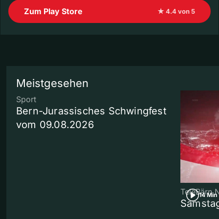
Zum Play Store
★ 4.4 von 5
Meistgesehen
Sport
Bern-Jurassisches Schwingfest
vom 09.08.2026
TeleBärn 
14 Min
Samstag