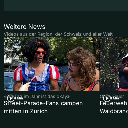
Weitere News
Videos aus der Region, der Schweiz und aller Welt
«Ein Tag im Jahr ist das okay»
Ohne Feuer
1 Min
1 Min
Street-Parade-Fans campen
Feuerwehr 
mitten in Zürich
Waldbrand