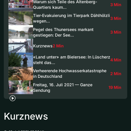
Warum sich Teile des Altenberg-
3 Min
Quartiers kaum…
Tier-Evakuierung im Tierpark Dählhölzli
3 Min
wegen…
Pegel des Thunersees markant
3 Min
gestiegen: Der See…
Kurznews
2 Min
«Land unter» am Bielersee: In Lüscherz
4 Min
steht das…
Verheerende Hochwasserkatastrophe
2 Min
in Deutschland
Freitag, 16. Juli 2021 — Ganze
19 Min
Sendung
Kurznews