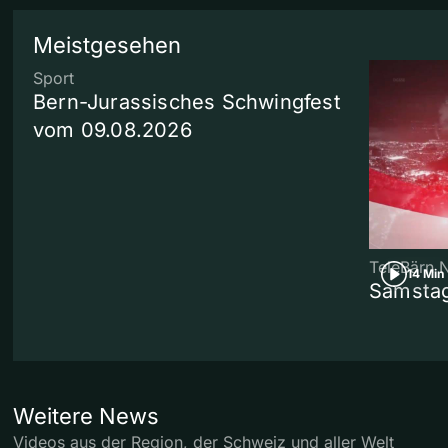
Meistgesehen
Sport
Bern-Jurassisches Schwingfest
vom 09.08.2026
TeleBärn 
14 Min
Samstag
Weitere News
Videos aus der Region, der Schweiz und aller Welt