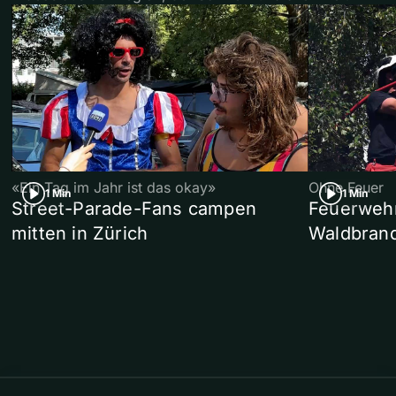
«Ein Tag im Jahr ist das okay»
Ohne Feuer
1 Min
1 Min
Street-Parade-Fans campen
Feuerwehr 
mitten in Zürich
Waldbrand