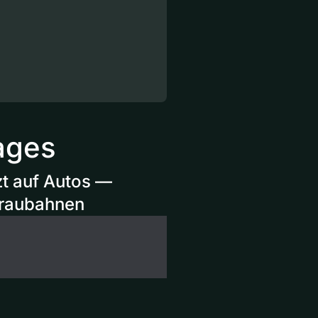
ages
zt auf Autos —
fraubahnen