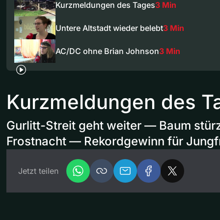
Kurzmeldungen des Tages
3 Min
Untere Altstadt wieder belebt
3 Min
AC/DC ohne Brian Johnson
3 Min
Kurzmeldungen des T
Gurlitt-Streit geht weiter — Baum stür
Frostnacht — Rekordgewinn für Jung
Jetzt teilen