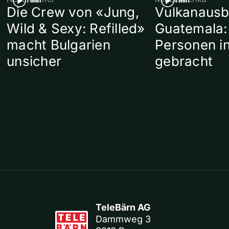
1 Min
1 Min
Die Crew von «Jung,
Vulkanausb
Wild & Sexy: Refilled»
Guatemala:
macht Bulgarien
Personen in
unsicher
gebracht
TeleBärn AG
Dammweg 3