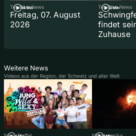
TeleBärn News
TeleBärn News
14 Min
2 Min
Freitag, 07. August
Schwingf
2026
findet se
Zuhause
Weitere News
Videos aus der Region, der Schweiz und aller Welt
Neue Staffel
Mittelamerika