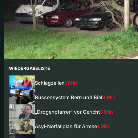
WIEDERGABELISTE
Schlagzeilen
1 Min
Bussensystem Bern und Biel
3 Min
„Drogenpfarrer“ vor Gericht
3 Min
Asyl-Notfallplan für Armee
1 Min