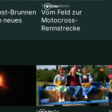
TeleBärn News
3 Min
est-Brunnen
Vom Feld zur
in neues
Motocross-
Rennstrecke
Neue Staffel
B