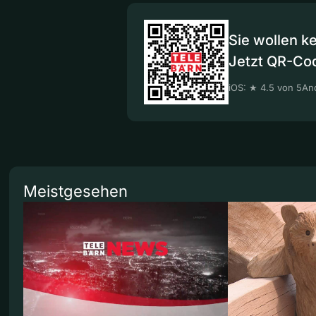
Sie wollen k
Jetzt QR-Co
iOS: ★ 4.5 von 5
And
Meistgesehen