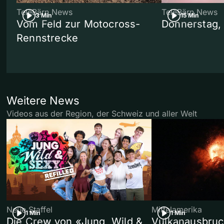
TeleBärn News
TeleBärn News
3 Min
15 Min
Vom Feld zur Motocross-
Donnerstag,
Rennstrecke
Weitere News
Videos aus der Region, der Schweiz und aller Welt
Neue Staffel
Mittelamerika
1 Min
1 Min
Die Crew von «Jung, Wild &
Vulkanausbruc