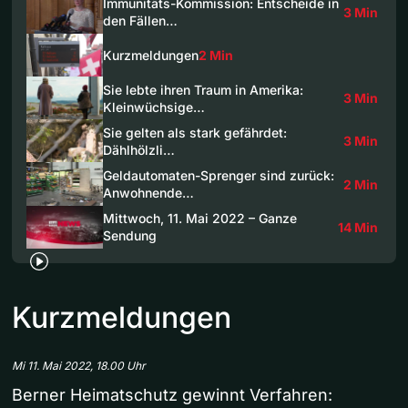
Immunitäts-Kommission: Entscheide in
3 Min
den Fällen…
Kurzmeldungen
2 Min
Sie lebte ihren Traum in Amerika:
3 Min
Kleinwüchsige…
Sie gelten als stark gefährdet:
3 Min
Dählhölzli…
Geldautomaten-Sprenger sind zurück:
2 Min
Anwohnende…
Mittwoch, 11. Mai 2022 – Ganze
14 Min
Sendung
Kurzmeldungen
Mi 11. Mai 2022, 18.00 Uhr
Berner Heimatschutz gewinnt Verfahren: