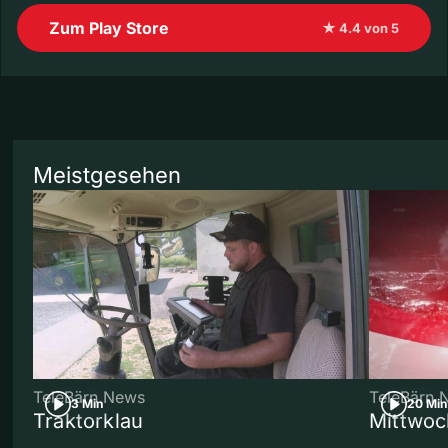
Zum Play Store
★ 4.4 von 5
Meistgesehen
TeleBärn News
TeleBärn 
3 Min
20 Min
Traktorklau
Mittwoc