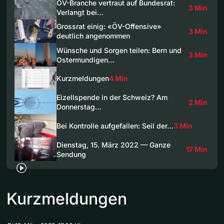
ÖV-Branche vertraut auf Bundesrat:
3 Min
Verlangt bei…
Grossrat einig: «ÖV-Offensive»
3 Min
deutlich angenommen
Wünsche und Sorgen teilen: Bern und
3 Min
Ostermundigen…
Kurzmeldungen
4 Min
Eizellspende in der Schweiz? Am
2 Min
Donnerstag…
Bei Kontrolle aufgefallen: Seil der…
3 Min
Dienstag, 15. März 2022 — Ganze
17 Min
Sendung
Kurzmeldungen