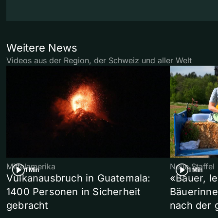
Weitere News
Videos aus der Region, der Schweiz und aller Welt
Mittelamerika
Neue Staffel
1 Min
1 Min
Vulkanausbruch in Guatemala:
«Bauer, l
1400 Personen in Sicherheit
Bäuerinne
gebracht
nach der 