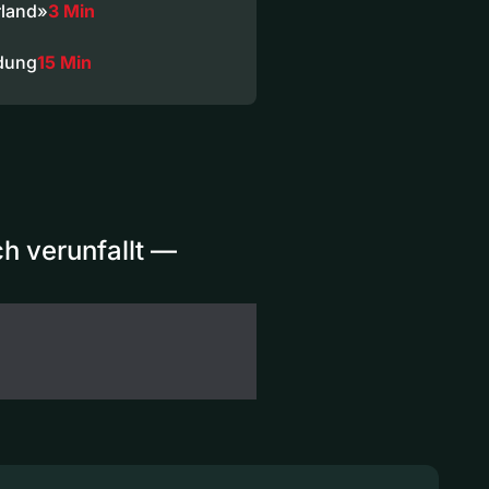
rland»
3 Min
dung
15 Min
h verunfallt —