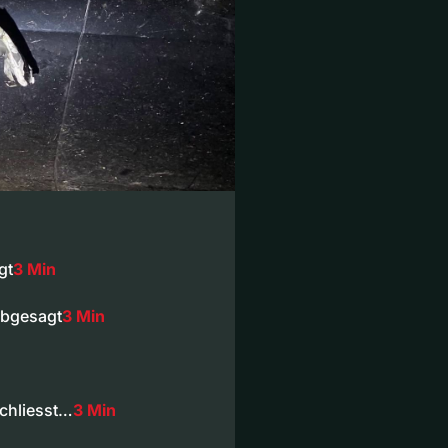
gt
3 Min
abgesagt
3 Min
chliesst…
3 Min