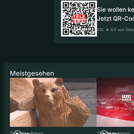
Sie wollen k
Jetzt QR-Co
iOS: ★ 4.5 von 5
And
Meistgesehen
TeleBärn News
TeleBärn News