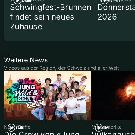
2 Min
15 Min
Schwingfest-Brunnen
Donnersta
findet sein neues
2026
Zuhause
Weitere News
Videos aus der Region, der Schweiz und aller Welt
Neue Staffel
Mittelamerika
1 Min
1 Min
Die Crew von «Jung,
Vulkanausb