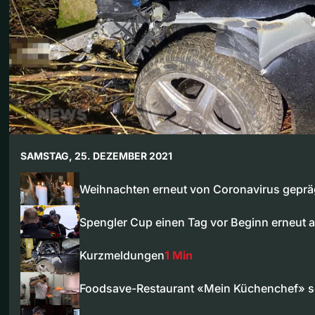
SAMSTAG, 25. DEZEMBER 2021
Weihnachten erneut von Coronavirus geprä
Spengler Cup einen Tag vor Beginn erneut 
Kurzmeldungen
1 Min
Foodsave-Restaurant «Mein Küchenchef» s