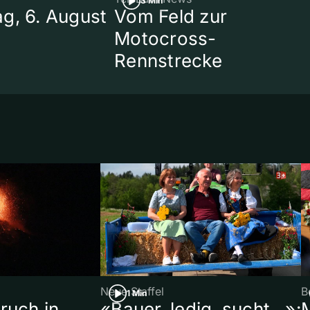
3 Min
g, 6. August
Vom Feld zur
Motocross-
Rennstrecke
Neue Staffel
B
1 Min
ruch in
«Bauer, ledig, sucht…»: