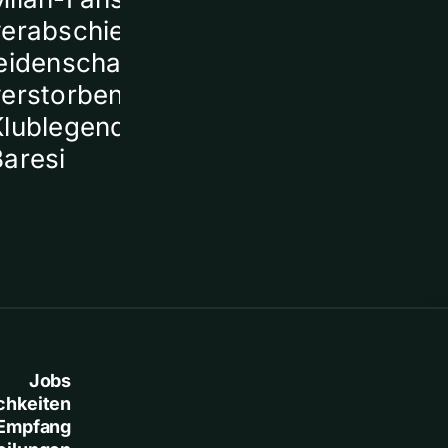
verabschieden sich
ein Todesopf
eidenschaftlich von
verstorbener
Klublegende Franco
Baresi
Jobs
chkeiten
Empfang