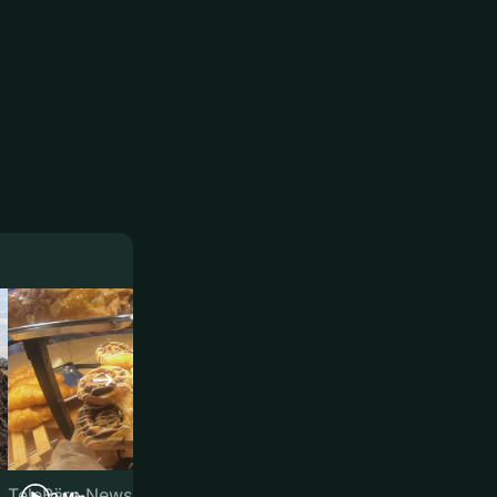
TeleBärn News
TeleBärn News