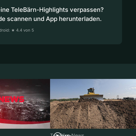
eine TeleBärn-Highlights verpassen?
de scannen und App herunterladen.
roid: ★ 4.4 von 5
TeleBärn News