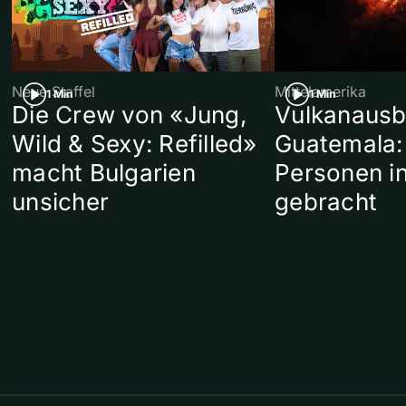
Neue Staffel
Mittelamerika
1 Min
1 Min
Die Crew von «Jung,
Vulkanausb
Wild & Sexy: Refilled»
Guatemala:
macht Bulgarien
Personen in
unsicher
gebracht