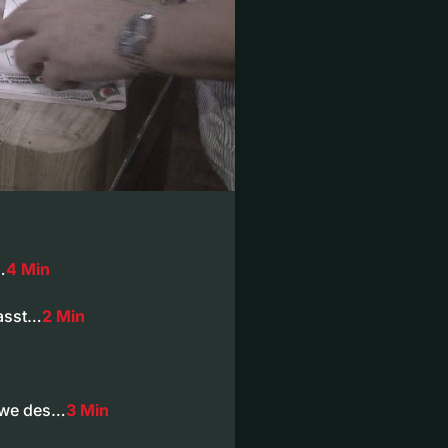
…
4 Min
passt…
2 Min
itwe des…
3 Min