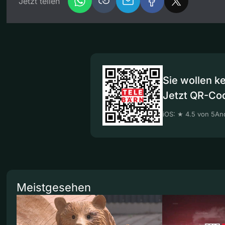
Jetzt teilen
Sie wollen k
Jetzt QR-Co
iOS: ★ 4.5 von 5
And
Meistgesehen