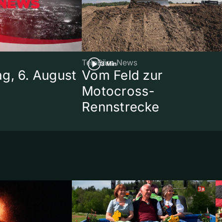
TeleBärn News
3 Min
g, 6. August
Vom Feld zur
Motocross-
Rennstrecke