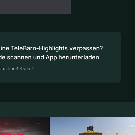
eine TeleBärn-Highlights verpassen?
de scannen und App herunterladen.
roid: ★ 4.4 von 5