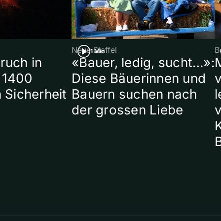
Neue Staffel
B
1 Min
ruch in
«Bauer, ledig, sucht…»:
 1400
Diese Bäuerinnen und
 Sicherheit
Bauern suchen nach
l
der grossen Liebe