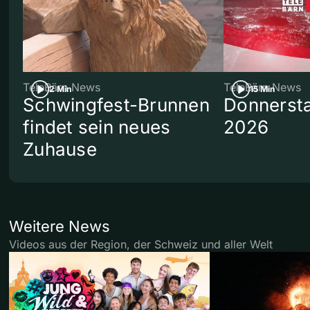
TeleBärn News
TeleBärn News
2 Min
15 Min
Schwingfest-Brunnen
Donnersta
findet sein neues
2026
Zuhause
Weitere News
Videos aus der Region, der Schweiz und aller Welt