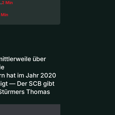
…
2 Min
 Min
ttlerweile über
ie
rn hat im Jahr 2020
igt — Der SCB gibt
 Stürmers Thomas