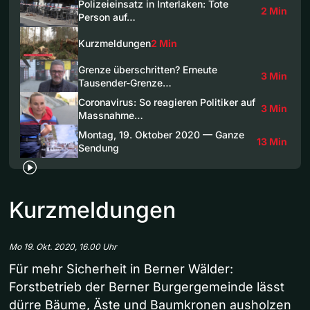
Polizeieinsatz in Interlaken: Tote
2 Min
Person auf…
Kurzmeldungen
2 Min
Grenze überschritten? Erneute
3 Min
Tausender-Grenze…
Coronavirus: So reagieren Politiker auf
3 Min
Massnahme…
Montag, 19. Oktober 2020 — Ganze
13 Min
Sendung
Kurzmeldungen
Mo 19. Okt. 2020, 16.00 Uhr
Für mehr Sicherheit in Berner Wälder:
Forstbetrieb der Berner Burgergemeinde lässt
dürre Bäume, Äste und Baumkronen ausholzen