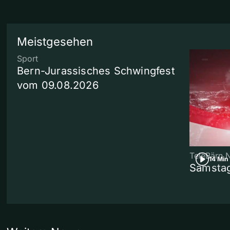
Meistgesehen
Sport
Bern-Jurassisches Schwingfest
vom 09.08.2026
TeleBärn 
14 Min
Samstag