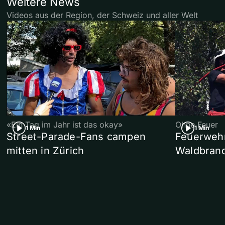
Weitere News
Videos aus der Region, der Schweiz und aller Welt
«Ein Tag im Jahr ist das okay»
Ohne Feuer
1 Min
1 Min
Street-Parade-Fans campen
Feuerwehr 
mitten in Zürich
Waldbrand