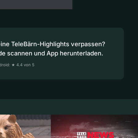
eine TeleBärn-Highlights verpassen?
de scannen und App herunterladen.
roid: ★ 4.4 von 5