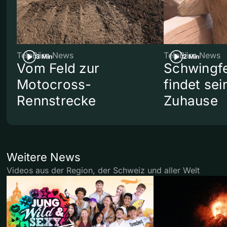
TeleBärn News
TeleBärn News
3 Min
2 Min
Vom Feld zur
Schwingf
Motocross-
findet se
Rennstrecke
Zuhause
Weitere News
Videos aus der Region, der Schweiz und aller Welt