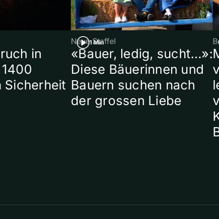
Neue Staffel
B
1 Min
ruch in
«Bauer, ledig, sucht…»:
 1400
Diese Bäuerinnen und
 Sicherheit
Bauern suchen nach
l
der grossen Liebe