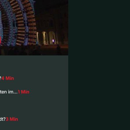
?
4 Min
nten im…
1 Min
dt?
3 Min