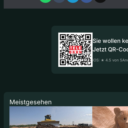
Sie wollen k
Jetzt QR-Co
iOS: ★ 4.5 von 5
And
Meistgesehen