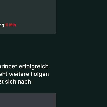
ng
16 Min
rince“ erfolgreich
eht weitere Folgen
zt sich nach