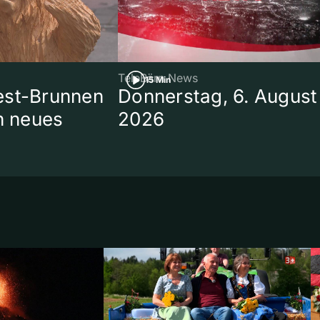
TeleBärn News
15 Min
est-Brunnen
Donnerstag, 6. August
in neues
2026