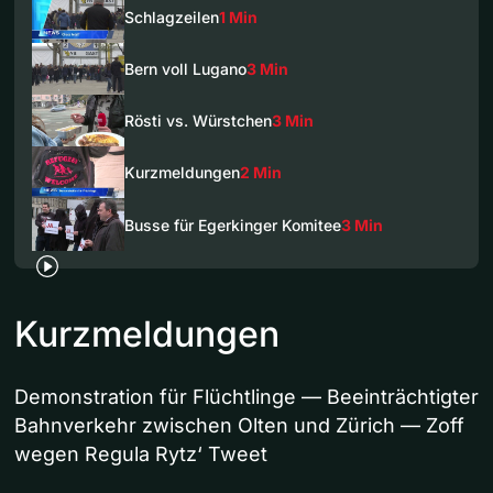
Schlagzeilen
1 Min
Bern voll Lugano
3 Min
Rösti vs. Würstchen
3 Min
Kurzmeldungen
2 Min
Busse für Egerkinger Komitee
3 Min
Kurzmeldungen
Demonstration für Flüchtlinge — Beeinträchtigter
Bahnverkehr zwischen Olten und Zürich — Zoff
wegen Regula Rytz‘ Tweet