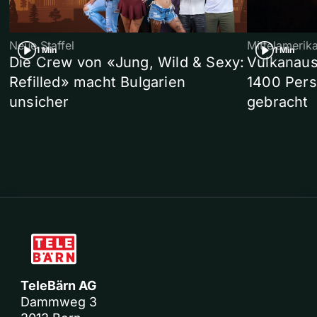
Neue Staffel
Mittelamerik
1 Min
1 Min
Die Crew von «Jung, Wild & Sexy:
Vulkanaus
Refilled» macht Bulgarien
1400 Pers
unsicher
gebracht
TeleBärn AG
Dammweg 3