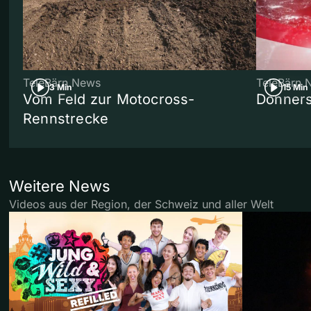
TeleBärn News
TeleBärn 
3 Min
15 Min
Vom Feld zur Motocross-
Donners
Rennstrecke
Weitere News
Videos aus der Region, der Schweiz und aller Welt