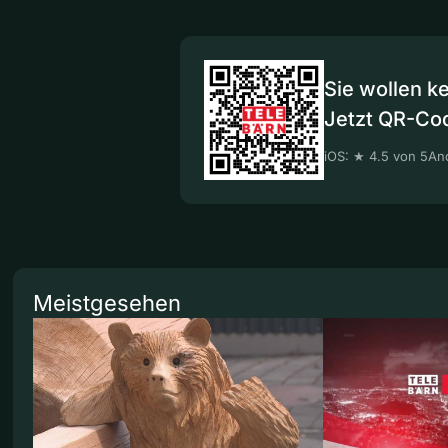
Sie wollen k
Jetzt QR-Co
iOS: ★ 4.5 von 5
And
Meistgesehen