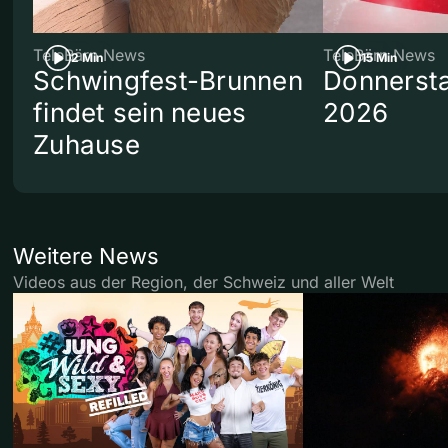
TeleBärn News
TeleBärn News
2 Min
15 Min
Schwingfest-Brunnen
Donnersta
findet sein neues
2026
Zuhause
Weitere News
Videos aus der Region, der Schweiz und aller Welt