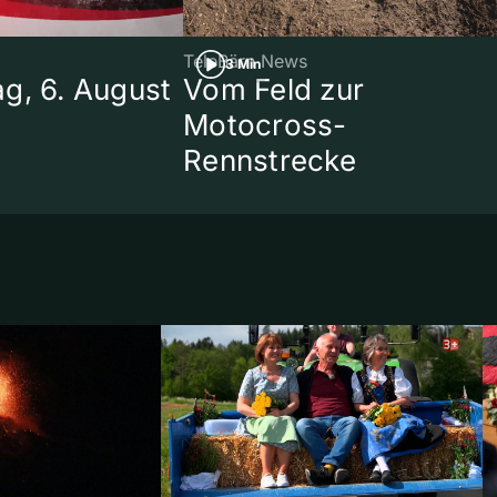
TeleBärn News
3 Min
g, 6. August
Vom Feld zur
Motocross-
Rennstrecke