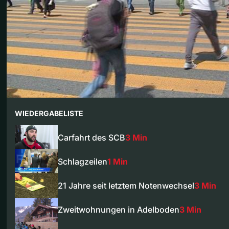
WIEDERGABELISTE
Carfahrt des SCB
3 Min
Schlagzeilen
1 Min
21 Jahre seit letztem Notenwechsel
3 Min
Zweitwohnungen in Adelboden
3 Min