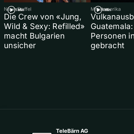
Neue Staffel
Mittelamerika
1 Min
1 Min
Die Crew von «Jung,
Vulkanausb
Wild & Sexy: Refilled»
Guatemala:
macht Bulgarien
Personen in
unsicher
gebracht
TeleBärn AG