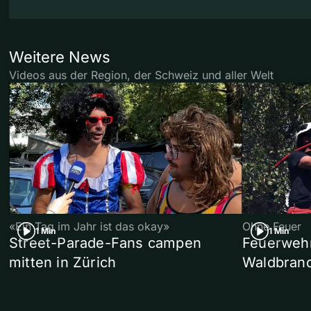
Weitere News
Videos aus der Region, der Schweiz und aller Welt
«Ein Tag im Jahr ist das okay»
Ohne Feuer
1 Min
1 Min
Street-Parade-Fans campen
Feuerwehr 
mitten in Zürich
Waldbrand