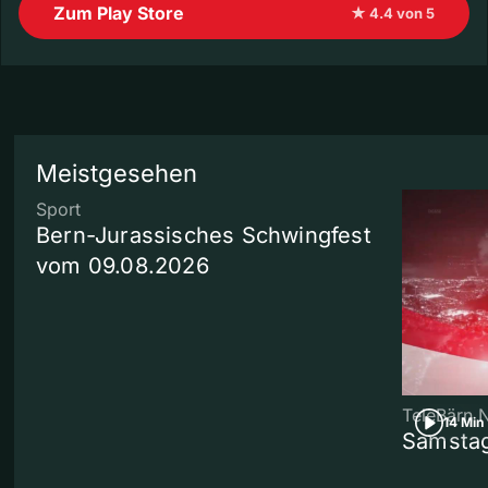
Zum Play Store
★ 4.4 von 5
Meistgesehen
Sport
Bern-Jurassisches Schwingfest
vom 09.08.2026
TeleBärn 
14 Min
Samstag