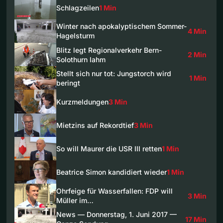
Schlagzeilen
1 Min
Winter nach apokalyptischem Sommer-
4 Min
Hagelsturm
Blitz legt Regionalverkehr Bern-
2 Min
Solothurn lahm
Stellt sich nur tot: Jungstorch wird
1 Min
beringt
Kurzmeldungen
3 Min
Mietzins auf Rekordtief
3 Min
So will Maurer die USR III retten
1 Min
Beatrice Simon kandidiert wieder
1 Min
Ohrfeige für Wasserfallen: FDP will
3 Min
Müller im…
News — Donnerstag, 1. Juni 2017 —
17 Min