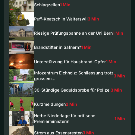
Schlagzeilen
1 Min
Puff-Knatsch in Walterswil
3 Min
Riesige Prüfungspanne an der Uni Bern
1 Min
Brandstifter in Safnern?
1 Min
Unterstützung für Hausbrand-Opfer
1 Min
Infozentrum Eichholz: Schliessung trotz
3 Min
grossem…
30-Stündige Geduldsprobe für Polizei
3 Min
Kurzmeldungen
2 Min
Herbe Niederlage für britische
1 Min
Premierministerin
Strom aus Essensresten
3 Min