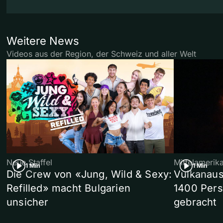
Weitere News
Videos aus der Region, der Schweiz und aller Welt
Neue Staffel
Mittelamerik
1 Min
1 Min
Die Crew von «Jung, Wild & Sexy:
Vulkanaus
Refilled» macht Bulgarien
1400 Pers
unsicher
gebracht