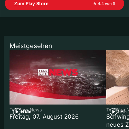
Zum Play Store
★ 4.4 von 5
Meistgesehen
TeleBärn News
TeleBärn 
14 Min
2 Min
Freitag, 07. August 2026
Schwing
neues 