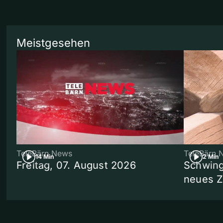
Meistgesehen
TeleBärn News
TeleBärn 
14 Min
2 Min
Freitag, 07. August 2026
Schwing
neues 