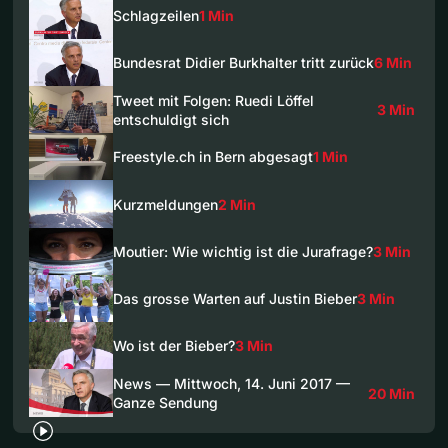
Schlagzeilen
1 Min
Bundesrat Didier Burkhalter tritt zurück
6 Min
Tweet mit Folgen: Ruedi Löffel
3 Min
entschuldigt sich
Freestyle.ch in Bern abgesagt
1 Min
Kurzmeldungen
2 Min
Moutier: Wie wichtig ist die Jurafrage?
3 Min
Das grosse Warten auf Justin Bieber
3 Min
Wo ist der Bieber?
3 Min
News — Mittwoch, 14. Juni 2017 —
20 Min
Ganze Sendung