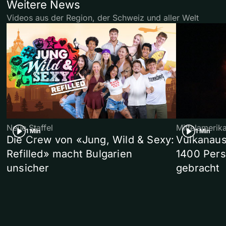
Weitere News
Videos aus der Region, der Schweiz und aller Welt
Neue Staffel
Mittelamerik
1 Min
1 Min
Die Crew von «Jung, Wild & Sexy:
Vulkanaus
Refilled» macht Bulgarien
1400 Pers
unsicher
gebracht