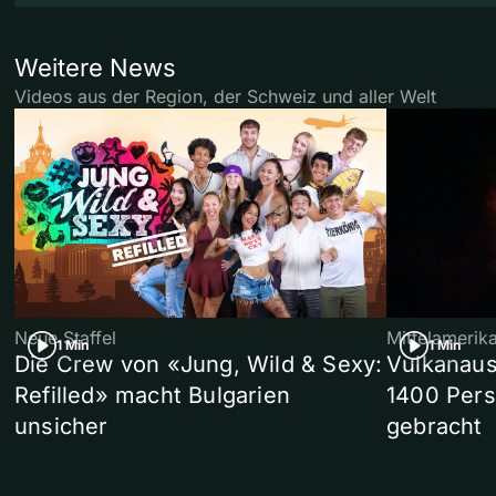
Weitere News
Videos aus der Region, der Schweiz und aller Welt
Neue Staffel
Mittelamerik
1 Min
1 Min
Die Crew von «Jung, Wild & Sexy:
Vulkanaus
Refilled» macht Bulgarien
1400 Pers
unsicher
gebracht