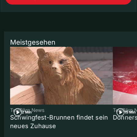
Meistgesehen
TeleBärn News
TeleBärn 
2 Min
15 Min
Schwingfest-Brunnen findet sein
Donners
neues Zuhause