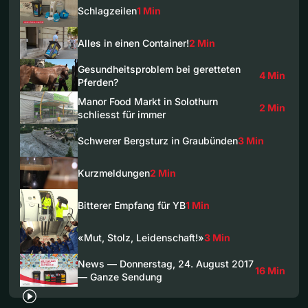
Schlagzeilen
1 Min
Alles in einen Container!
2 Min
Gesundheitsproblem bei geretteten
4 Min
Pferden?
Manor Food Markt in Solothurn
2 Min
schliesst für immer
Schwerer Bergsturz in Graubünden
3 Min
Kurzmeldungen
2 Min
Bitterer Empfang für YB
1 Min
«Mut, Stolz, Leidenschaft!»
3 Min
News — Donnerstag, 24. August 2017
16 Min
— Ganze Sendung