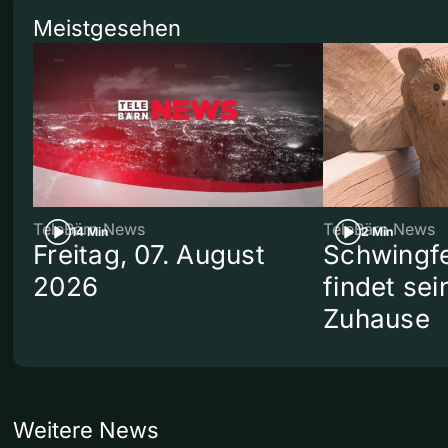
Meistgesehen
TeleBärn News
TeleBärn News
14 Min
2 Min
Freitag, 07. August
Schwingf
2026
findet se
Zuhause
Weitere News