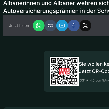
Albanerinnen und Albaner wehren sic
Autoversicherungsprämien in der Sch
Jetzt teilen
Sie wollen k
Jetzt QR-Co
iOS: ★ 4.5 von 5
And