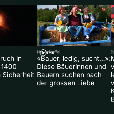
Neue Staffel
B
1 Min
ruch in
«Bauer, ledig, sucht…»:
 1400
Diese Bäuerinnen und
 Sicherheit
Bauern suchen nach
l
der grossen Liebe