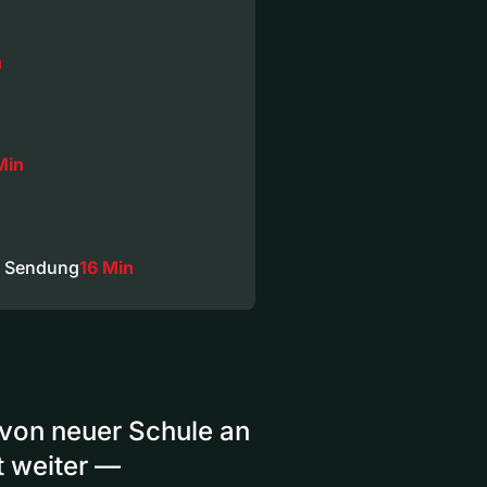
n
Min
e Sendung
16 Min
 von neuer Schule an
 weiter —