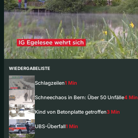
WIEDERGABELISTE
Schlagzeilen
1 Min
Schneechaos in Bern: Über 50 Unfälle
4 Min
Kind von Betonplatte getroffen
3 Min
UBS-Überfall
1 Min