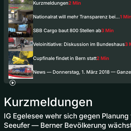
Kurzmeldungen
2 Min
Nationalrat will mehr Transparenz bei…
1 Mi
SBB Cargo baut 800 Stellen ab
3 Min
Veloinitiative: Diskussion im Bundeshaus
3 
Cupfinale findet in Bern statt
2 Min
News — Donnerstag, 1. März 2018 — Ganz
Kurzmeldungen
IG Egelesee wehr sich gegen Planung
Seeufer — Berner Bevölkerung wächst