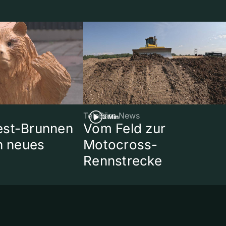
TeleBärn News
3 Min
est-Brunnen
Vom Feld zur
in neues
Motocross-
Rennstrecke