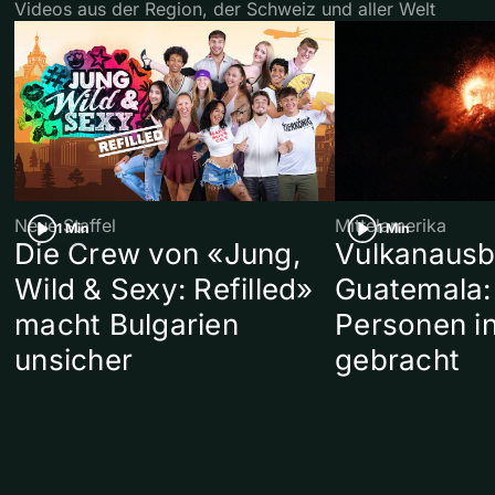
Videos aus der Region, der Schweiz und aller Welt
Neue Staffel
Mittelamerika
1 Min
1 Min
Die Crew von «Jung,
Vulkanausb
Wild & Sexy: Refilled»
Guatemala:
macht Bulgarien
Personen in
unsicher
gebracht