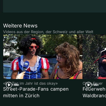
Weitere News
Videos aus der Region, der Schweiz und aller Welt
«Ein Tag im Jahr ist das okay»
Ohne Feuer
1 Min
1 Min
Street-Parade-Fans campen
Feuerwehr 
mitten in Zürich
Waldbrand