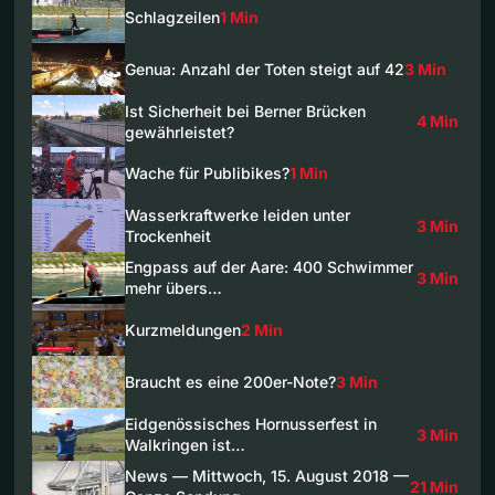
Schlagzeilen
1 Min
Genua: Anzahl der Toten steigt auf 42
3 Min
Ist Sicherheit bei Berner Brücken
4 Min
gewährleistet?
Wache für Publibikes?
1 Min
Wasserkraftwerke leiden unter
3 Min
Trockenheit
Engpass auf der Aare: 400 Schwimmer
3 Min
mehr übers…
Kurzmeldungen
2 Min
Braucht es eine 200er-Note?
3 Min
Eidgenössisches Hornusserfest in
3 Min
Walkringen ist…
News — Mittwoch, 15. August 2018 —
21 Min