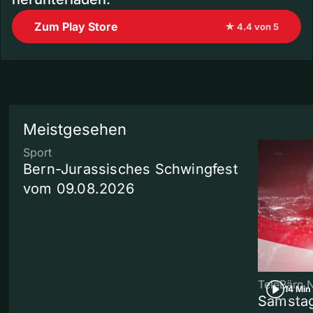
Zum Play Store
★ 4.4 von 5
Meistgesehen
Sport
Bern-Jurassisches Schwingfest
vom 09.08.2026
TeleBärn 
14 Min
Samstag