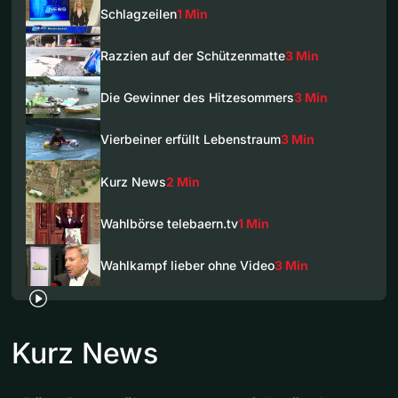
Schlagzeilen
1 Min
Razzien auf der Schützenmatte
3 Min
Die Gewinner des Hitzesommers
3 Min
Vierbeiner erfüllt Lebenstraum
3 Min
Kurz News
2 Min
Wahlbörse telebaern.tv
1 Min
Wahlkampf lieber ohne Video
3 Min
Kurz News