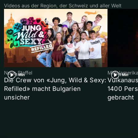
Videos aus der Region, der Schweiz und aller Welt
Neue Staffel
Mittelamerik
1 Min
1 Min
Die Crew von «Jung, Wild & Sexy:
Vulkanaus
Refilled» macht Bulgarien
1400 Pers
unsicher
gebracht