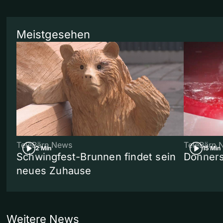
Meistgesehen
TeleBärn News
TeleBärn 
2 Min
15 Min
Schwingfest-Brunnen findet sein
Donners
neues Zuhause
Weitere News