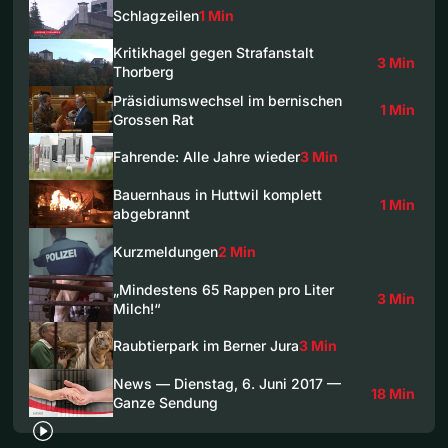
Schlagzeilen
1 Min
Kritikhagel gegen Strafanstalt
3 Min
Thorberg
Präsidiumswechsel im bernischen
1 Min
Grossen Rat
Fahrende: Alle Jahre wieder
3 Min
Bauernhaus in Huttwil komplett
1 Min
abgebrannt
Kurzmeldungen
2 Min
„Mindestens 65 Rappen pro Liter
3 Min
Milch!“
Raubtierpark im Berner Jura
3 Min
News — Dienstag, 6. Juni 2017 —
18 Min
Ganze Sendung