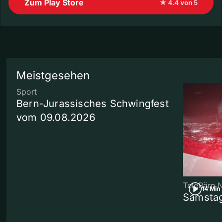
Zum Play Store
★ 4.4 von 5
Meistgesehen
Sport
Bern-Jurassisches Schwingfest
vom 09.08.2026
TeleBärn 
14 Min
Samstag