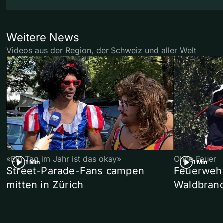
Weitere News
Videos aus der Region, der Schweiz und aller Welt
«Ein Tag im Jahr ist das okay»
Ohne Feuer
1 Min
1 Min
Street-Parade-Fans campen
Feuerwehr 
mitten in Zürich
Waldbrand