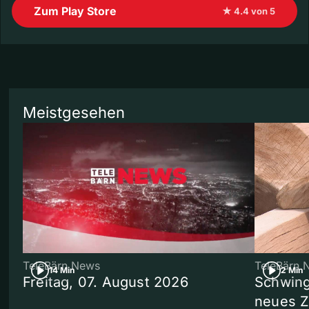
Zum Play Store
★ 4.4 von 5
Meistgesehen
TeleBärn News
TeleBärn 
14 Min
2 Min
Freitag, 07. August 2026
Schwing
neues 