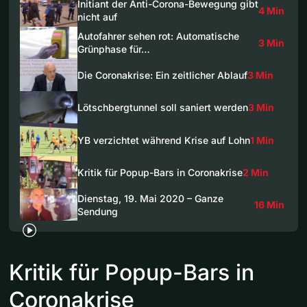
Initiant der Anti-Corona-Bewegung gibt
4 Min
nicht auf
Autofahrer sehen rot: Automatische
3 Min
Grünphase für…
Die Coronakrise: Ein zeitlicher Ablauf
3 Min
Lötschbergtunnel soll saniert werden
3 Min
YB verzichtet während Krise auf Lohn
1 Min
Kritik für Popup-Bars in Coronakrise
2 Min
Dienstag, 19. Mai 2020 – Ganze
16 Min
Sendung
Kritik für Popup-Bars in
Coronakrise