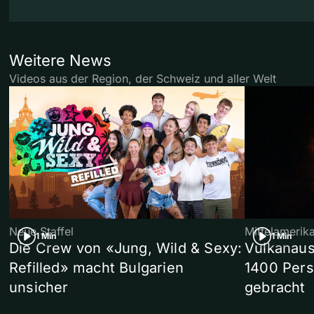
Weitere News
Videos aus der Region, der Schweiz und aller Welt
Neue Staffel
Mittelamerik
1 Min
1 Min
Die Crew von «Jung, Wild & Sexy:
Vulkanaus
Refilled» macht Bulgarien
1400 Pers
unsicher
gebracht