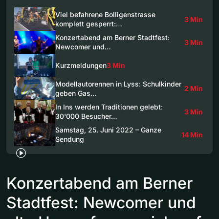
Viel befahrene Bolligenstrasse
3 Min
komplett gesperrt:…
Konzertabend am Berner Stadtfest:
3 Min
Newcomer und…
Kurzmeldungen
3 Min
Modellautorennen in Lyss: Schulkinder
2 Min
geben Gas…
In Ins werden Traditionen gelebt:
3 Min
30'000 Besucher…
Samstag, 25. Juni 2022 – Ganze
14 Min
Sendung
Konzertabend am Berner
Stadtfest: Newcomer und