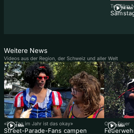
TeleBärn 
14 Min
Samstag
Weitere News
Videos aus der Region, der Schweiz und aller Welt
«Ein Tag im Jahr ist das okay»
Ohne Feuer
1 Min
1 Min
Street-Parade-Fans campen
Feuerwehr 