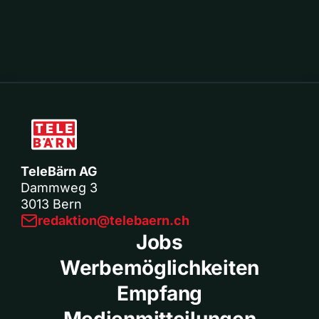
TeleBärn AG
Dammweg 3
3013 Bern
redaktion@telebaern.ch
Jobs
Werbemöglichkeiten
Empfang
Medienmitteilungen