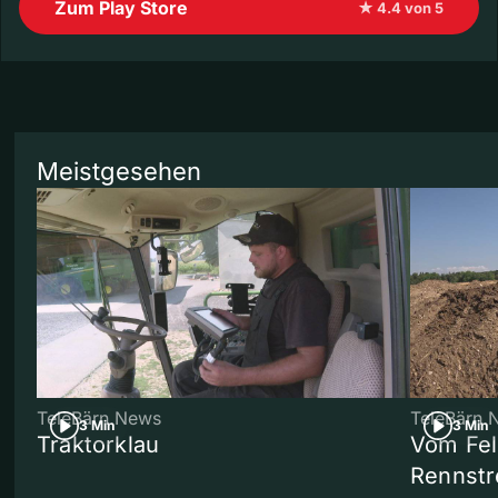
Zum Play Store
★ 4.4 von 5
Meistgesehen
TeleBärn News
TeleBärn 
3 Min
3 Min
Traktorklau
Vom Fel
Rennstr