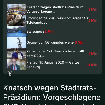
Knatsch wegen Stadtrats-Präsidium:
3 Min
Vorgeschlagene…
Störungen bei der Swisscom sorgen für
2 Min
Telefonchaos
Swissnews
2 Min
Gegner von 5G kämpfen weiter
3 Min
Retter in der Not: Tomi Karhunen hilft
4 Min
dem SCB…
Freitag, 17. Januar 2020 — Ganze
16 Min
Sendung
Knatsch wegen Stadtrats-
Präsidium: Vorgeschlagene