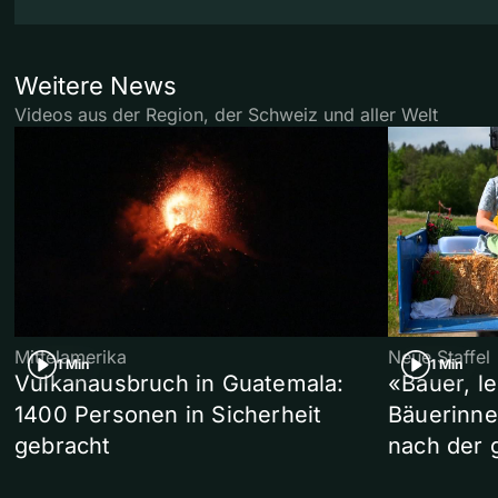
Weitere News
Videos aus der Region, der Schweiz und aller Welt
Mittelamerika
Neue Staffel
1 Min
1 Min
Vulkanausbruch in Guatemala:
«Bauer, l
1400 Personen in Sicherheit
Bäuerinne
gebracht
nach der 