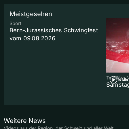
Meistgesehen
Sport
Bern-Jurassisches Schwingfest
vom 09.08.2026
TeleBärn 
14 Min
Samstag
Weitere News
Videos aus der Region, der Schweiz und aller Welt