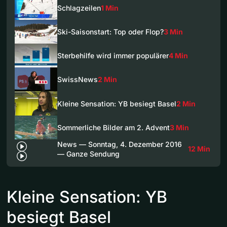
Schlagzeilen
1 Min
Ski-Saisonstart: Top oder Flop?
3 Min
Sterbehilfe wird immer populärer
4 Min
SwissNews
2 Min
Kleine Sensation: YB besiegt Basel
2 Min
Sommerliche Bilder am 2. Advent
3 Min
News — Sonntag, 4. Dezember 2016
12 Min
— Ganze Sendung
Kleine Sensation: YB
besiegt Basel