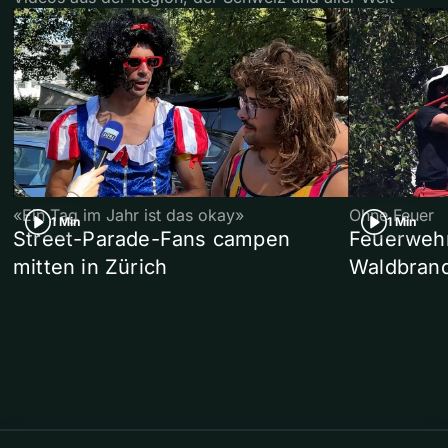
«Ein Tag im Jahr ist das okay»
Ohne Feuer
1 Min
1 Min
Street-Parade-Fans campen
Feuerwehr 
mitten in Zürich
Waldbrand