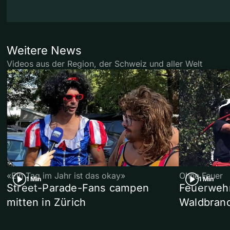
Weitere News
Videos aus der Region, der Schweiz und aller Welt
«Ein Tag im Jahr ist das okay»
Ohne Feuer
1 Min
1 Min
Street-Parade-Fans campen
Feuerwehr 
mitten in Zürich
Waldbrand