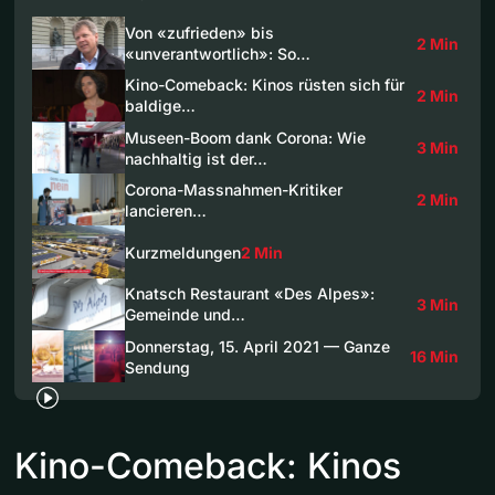
Von «zufrieden» bis
2 Min
«unverantwortlich»: So…
Kino-Comeback: Kinos rüsten sich für
2 Min
baldige…
Museen-Boom dank Corona: Wie
3 Min
nachhaltig ist der…
Corona-Massnahmen-Kritiker
2 Min
lancieren…
Kurzmeldungen
2 Min
Knatsch Restaurant «Des Alpes»:
3 Min
Gemeinde und…
Donnerstag, 15. April 2021 — Ganze
16 Min
Sendung
Kino-Comeback: Kinos