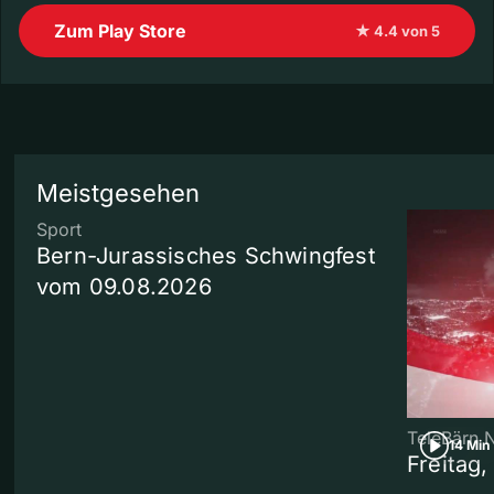
Zum Play Store
★ 4.4 von 5
Meistgesehen
Sport
Bern-Jurassisches Schwingfest
vom 09.08.2026
TeleBärn 
14 Min
Freitag