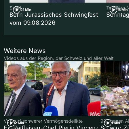
Sport
TeleBärn 
21 Min
15 Min
Bern-Jurassisches Schwingfest
Sonntag
vom 09.08.2026
Weitere News
Videos aus der Region, der Schweiz und aller Welt
Vorwurf schwerer Vermögensdelikte
90 Tonnen Ab
2 Min
1 Min
Ex-Raiffeisen-Chef Pierin Vincenz
So wird Z