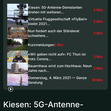
Kiesen: 5G-Antenne-Demolanten
2 Min
drohen mit weiteren…
Virtuelle Fluggesellschaft «FlyBair»
2 Min
bleibt 2021…
Nun fordert auch der Ständerat
3 Min
schnellere…
Kurzmeldungen
2 Min
«Wir geben nicht auf»: FC Thun ist
3 Min
trotz Corona…
Bauernhaus wird zum Hochhaus: Neun
2 Min
Jahre nach…
Donnerstag, 4. März 2021 — Ganze
18 Min
Sendung
Kiesen: 5G-Antenne-