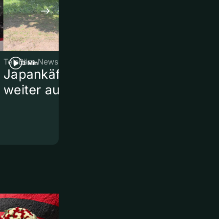
TeleBärn News
TeleBärn News
3 Min
2 Min
Japankäfer breitet sich
Kurznews
weiter aus