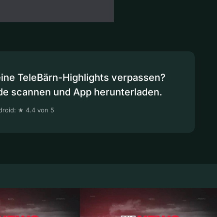
eine TeleBärn-Highlights verpassen?
de scannen und App herunterladen.
roid: ★ 4.4 von 5