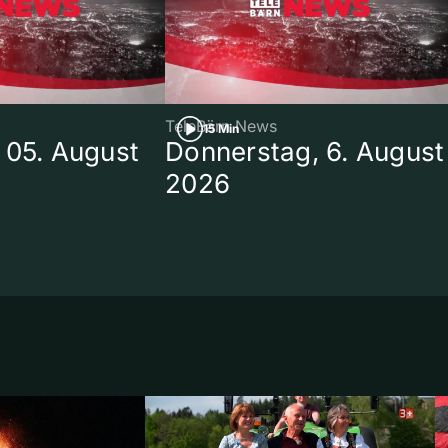
TeleBärn News
15 Min
 05. August
Donnerstag, 6. August
2026