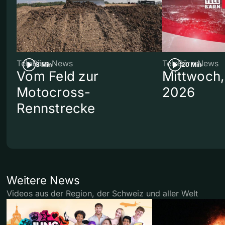
TeleBärn News
TeleBärn News
3 Min
20 Min
Vom Feld zur
Mittwoch,
Motocross-
2026
Rennstrecke
Weitere News
Videos aus der Region, der Schweiz und aller Welt