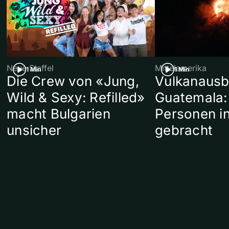
Neue Staffel
Mittelamerika
1 Min
1 Min
Die Crew von «Jung,
Vulkanausb
Wild & Sexy: Refilled»
Guatemala:
macht Bulgarien
Personen in
unsicher
gebracht