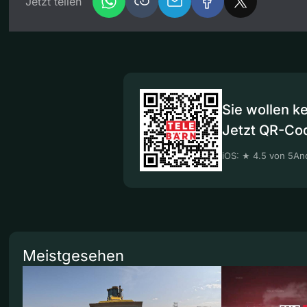
Jetzt teilen
Sie wollen k
Jetzt QR-Co
iOS: ★ 4.5 von 5
And
Meistgesehen