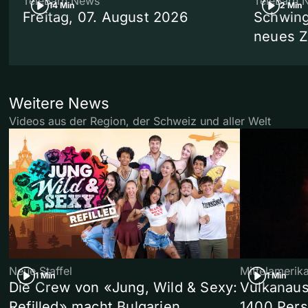
TeleBärn News
TeleBärn 
14 Min
2 Min
Freitag, 07. August 2026
Schwing
neues 
Weitere News
Videos aus der Region, der Schweiz und aller Welt
Neue Staffel
Mittelamerik
1 Min
1 Min
Die Crew von «Jung, Wild & Sexy:
Vulkanaus
Refilled» macht Bulgarien
1400 Pers