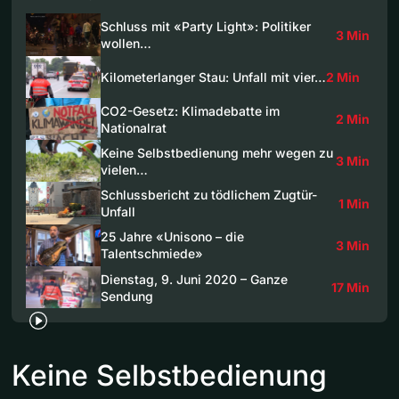
Schluss mit «Party Light»: Politiker
3 Min
wollen…
Kilometerlanger Stau: Unfall mit vier…
2 Min
CO2-Gesetz: Klimadebatte im
2 Min
Nationalrat
Keine Selbstbedienung mehr wegen zu
3 Min
vielen…
Schlussbericht zu tödlichem Zugtür-
1 Min
Unfall
25 Jahre «Unisono – die
3 Min
Talentschmiede»
Dienstag, 9. Juni 2020 – Ganze
17 Min
Sendung
Keine Selbstbedienung