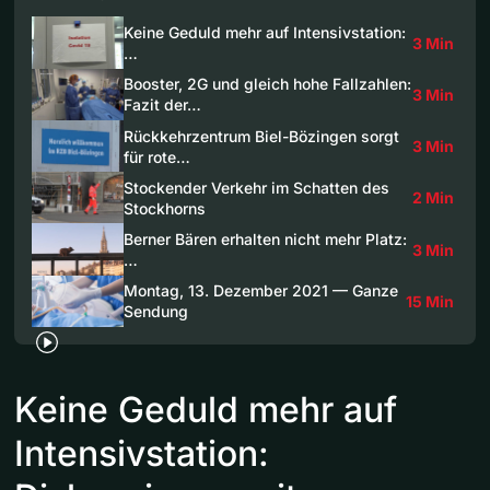
Keine Geduld mehr auf Intensivstation:
3 Min
…
Booster, 2G und gleich hohe Fallzahlen:
3 Min
Fazit der…
Rückkehrzentrum Biel-Bözingen sorgt
3 Min
für rote…
Stockender Verkehr im Schatten des
2 Min
Stockhorns
Berner Bären erhalten nicht mehr Platz:
3 Min
…
Montag, 13. Dezember 2021 — Ganze
15 Min
Sendung
Keine Geduld mehr auf
Intensivstation: