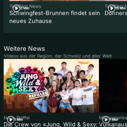
TeleBärn News
TeleBärn 
2 Min
15 Min
Schwingfest-Brunnen findet sein
Donners
neues Zuhause
Weitere News
Videos aus der Region, der Schweiz und aller Welt
Neue Staffel
Mittelamerik
1 Min
1 Min
Die Crew von «Jung, Wild & Sexy:
Vulkanaus