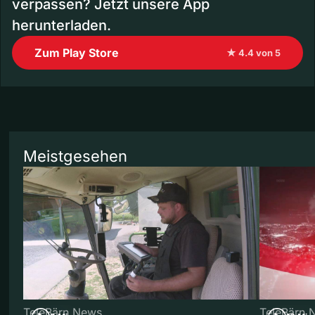
verpassen? Jetzt unsere App
herunterladen.
Zum Play Store
★ 4.4 von 5
Meistgesehen
TeleBärn News
TeleBärn 