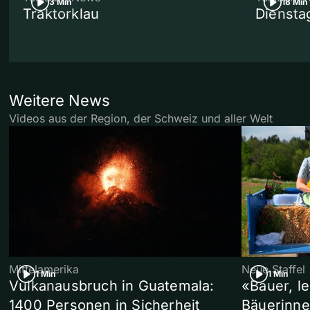
3 Min
18 Min
Traktorklau
Diensta
Weitere News
Videos aus der Region, der Schweiz und aller Welt
Mittelamerika
Neue Staffel
1 Min
1 Min
Vulkanausbruch in Guatemala:
«Bauer, l
1400 Personen in Sicherheit
Bäuerinne