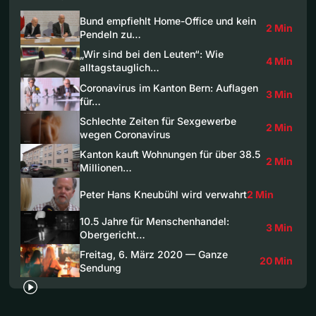
Bund empfiehlt Home-Office und kein
2 Min
Pendeln zu…
„Wir sind bei den Leuten“: Wie
4 Min
alltagstauglich…
Coronavirus im Kanton Bern: Auflagen
3 Min
für…
Schlechte Zeiten für Sexgewerbe
2 Min
wegen Coronavirus
Kanton kauft Wohnungen für über 38.5
2 Min
Millionen…
Peter Hans Kneubühl wird verwahrt
2 Min
10.5 Jahre für Menschenhandel:
3 Min
Obergericht…
Freitag, 6. März 2020 — Ganze
20 Min
Sendung