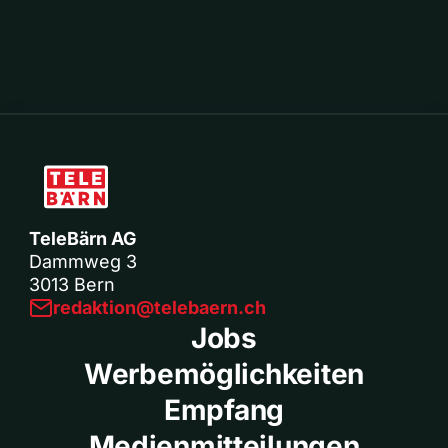
TeleBärn AG
Dammweg 3
3013 Bern
redaktion@telebaern.ch
Jobs
Werbemöglichkeiten
Empfang
Medienmitteilungen