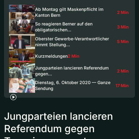
Ab Montag gilt Maskenpflicht im
2 Min
Kanton Bern
So reagieren Berner auf den
3 Min
obligatorischen…
Oberster Gewerbe-Verantwortlicher
5 Min
nimmt Stellung…
Kurzmeldungen
2 Min
Jungparteien lancieren Referendum
2 Min
gegen…
Dienstag, 6. Oktober 2020 — Ganze
17 Min
Sendung
Jungparteien lancieren
Referendum gegen