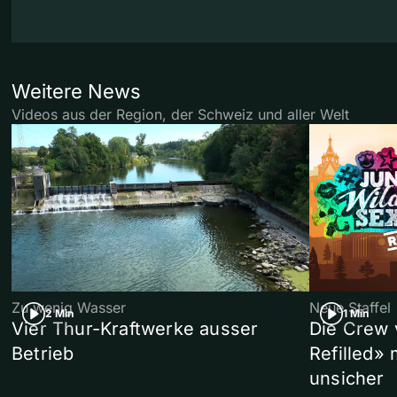
Weitere News
Videos aus der Region, der Schweiz und aller Welt
Zu wenig Wasser
Neue Staffel
2 Min
1 Min
Vier Thur-Kraftwerke ausser
Die Crew 
Betrieb
Refilled»
unsicher