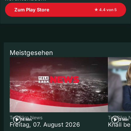
Zum Play Store
★ 4.4 von 5
Meistgesehen
TeleBärn News
TeleBärn 
14 Min
3 Min
Freitag, 07. August 2026
Knall b